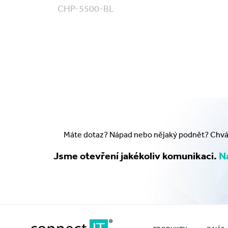
CHP-5500-BL
Máte dotaz? Nápad nebo nějaký podnět? Chválu
Jsme otevření jakékoliv komunikaci.
Na