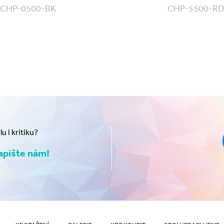
CHP-0500-BK
CHP-5500-R
 i kritiku?
pište nám!