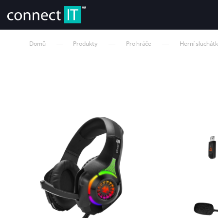
Domů
Produkty
Pro hráče
Herní sluchát