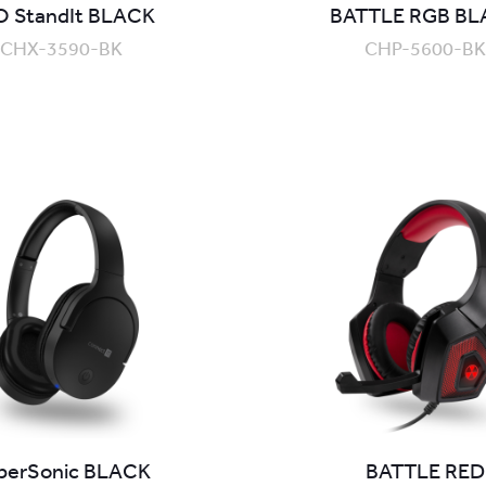
 StandIt BLACK
BATTLE RGB BL
CHX-3590-BK
CHP-5600-BK
perSonic BLACK
BATTLE RED