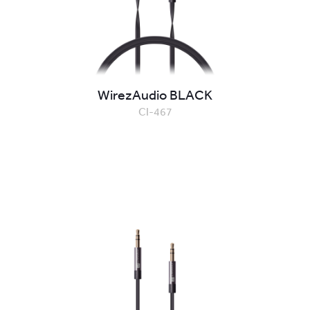
WirezAudio BLACK
CI-467