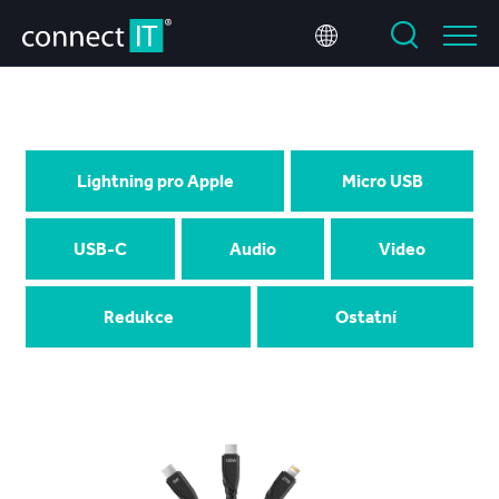
Lightning pro Apple
Micro USB
USB-C
Audio
Video
Redukce
Ostatní