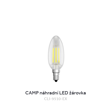
CAMP náhradní LED žárovka
CLI-9510-EX