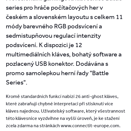
series pro hráče počítačových her v
českém a slovenském layoutu s celkem 11
módy barevného RGB podsvícení a
sedmistupňovou regulací intenzity
podsvícení. K dispozici je 12
multimediálních kláves, bohatý software a
pozlacený USB konektor. Dodávána s
promo samolepkou herní řady "Battle
Series".
Kromě standardních funkcí nabízí 26 anti-ghost kláves,
které zabraňují chybné interpretaci při stisknutí více
kláves najednou. Uživatelský software, který všestrannost
této klávesnice vyzdvihne na vyšší úroveň, je ke stažení
zcela zdarma na stránkách www.connectit-europe.com.