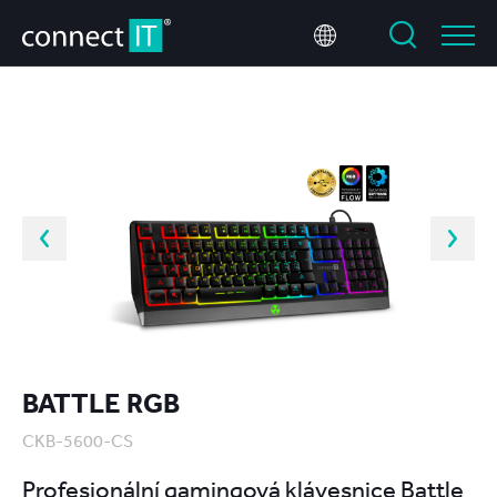
BATTLE RGB
CKB-5600-CS
Profesionální gamingová klávesnice Battle