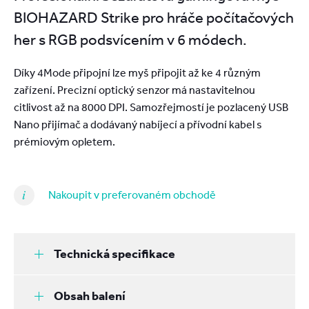
BIOHAZARD Strike pro hráče počítačových
her s RGB podsvícením v 6 módech.
Díky 4Mode připojní lze myš připojit až ke 4 různým
zařízení. Precizní optický senzor má nastavitelnou
citlivost až na 8000 DPI. Samozřejmostí je pozlacený USB
Nano přijímač a dodávaný nabíjecí a přívodní kabel s
prémiovým opletem.
Nakoupit v preferovaném obchodě
Technická specifikace
Obsah balení