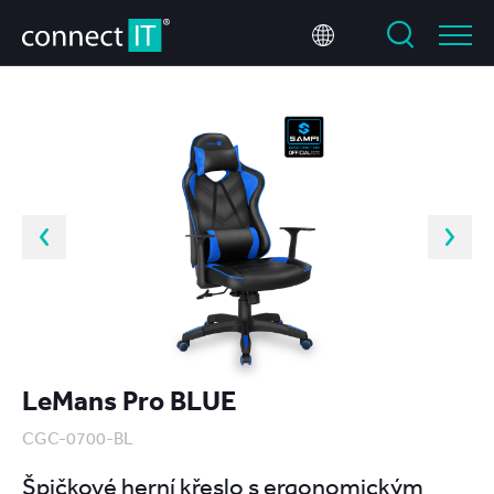
LeMans Pro BLUE
CGC-0700-BL
Špičkové herní křeslo s ergonomickým