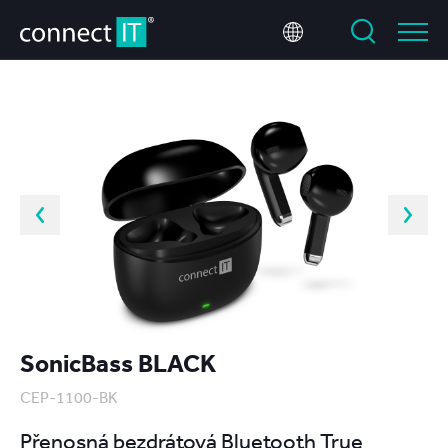
SonicBass BLACK
CEP-1100-BK
Přenosná bezdrátová Bluetooth True