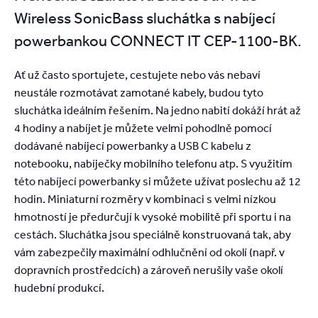
Wireless SonicBass sluchátka s nabíjecí
powerbankou CONNECT IT CEP-1100-BK.
Ať už často sportujete, cestujete nebo vás nebaví
neustále rozmotávat zamotané kabely, budou tyto
sluchátka ideálním řešením. Na jedno nabití dokáží hrát až
4 hodiny a nabíjet je můžete velmi pohodlně pomocí
dodávané nabíjecí powerbanky a USB C kabelu z
notebooku, nabíječky mobilního telefonu atp. S využitím
této nabíjecí powerbanky si můžete užívat poslechu až 12
hodin. Miniaturní rozměry v kombinaci s velmi nízkou
hmotností je předurčují k vysoké mobilitě při sportu i na
cestách. Sluchátka jsou speciálně konstruovaná tak, aby
vám zabezpečily maximální odhlučnění od okolí (např. v
dopravních prostředcích) a zároveň nerušily vaše okolí
hudební produkcí.