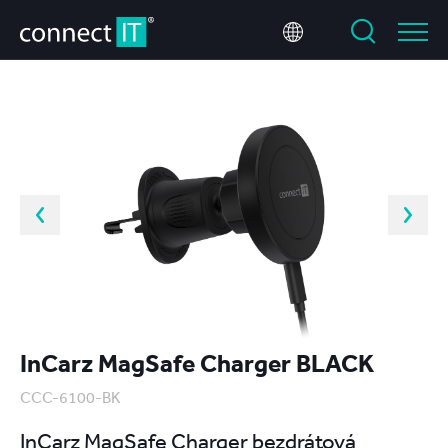
InCarz MagSafe Charger BLACK
CCC-6100-BK
InCarz MagSafe Charger bezdrátová