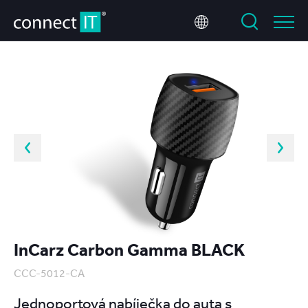
InCarz Carbon Gamma BLACK
CCC-5012-CA
Jednoportová nabíječka do auta s