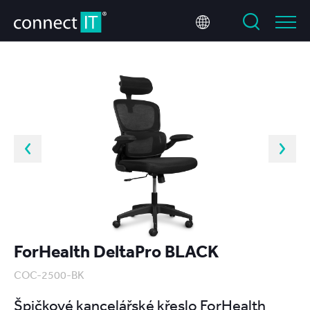
ForHealth DeltaPro BLACK
COC-2500-BK
Špičkové kancelářské křeslo ForHealth