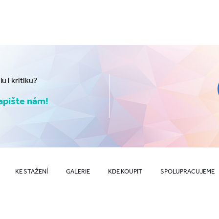
 i kritiku?
pište nám!
KE STAŽENÍ
GALERIE
KDE KOUPIT
SPOLUPRACUJEME