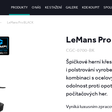
PRODUKTY
O NÁS
KE STAŽENÍ
GALERIE
KDE KOUPIT
SPOL
LeMans Pro BLACK
LeMans Pr
CGC-0700-BK
Špičkové herní kře
i polstrování vyrobe
kombinaci s ocelov
odolnost proti opo
počítačových her.
Vyniká luxusním zprac