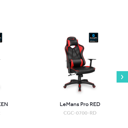
EEN
LeMans Pro RED
R
CGC-0700-RD