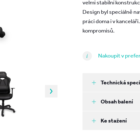
velmi stabilní konstruk
Design byl speciálně n
práci doma i v kancelář
kompromisů.
Nakoupit v pref
Technická speci
Obsah balení
Ke stažení