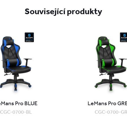
Související produkty
eMans Pro BLUE
LeMans Pro GR
CGC-0700-BL
CGC-0700-G