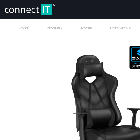
Domů
Produkty
Křesla
Herní křesla