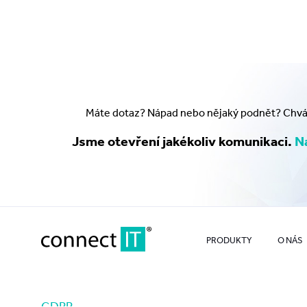
Máte dotaz? Nápad nebo nějaký podnět? Chválu
Jsme otevření jakékoliv komunikaci.
Na
PRODUKTY
O NÁS
GDPR