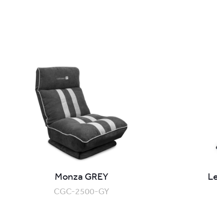
Monza GREY
L
CGC-2500-GY