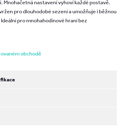
cí. Mnohačetná nastavení vyhoví každé postavě.
avržen pro dlouhodobé sezení a umožňuje i běžnou
i. Ideální pro mnohahodinové hraní bez
erovaném obchodě
fikace