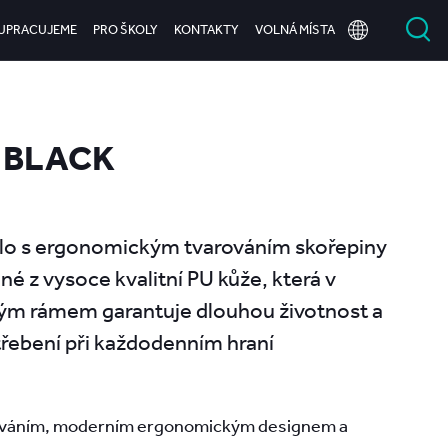
UPRACUJEME
PRO ŠKOLY
KONTAKTY
VOLNÁ MÍSTA
o BLACK
slo s ergonomickým tvarováním skořepiny
né z vysoce kvalitní PU kůže, která v
ým rámem garantuje dlouhou životnost a
třebení při každodenním hraní
ováním, moderním ergonomickým designem a