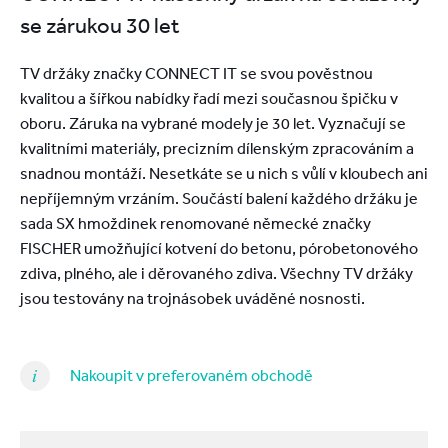
se zárukou 30 let
TV držáky značky CONNECT IT se svou pověstnou
kvalitou a šířkou nabídky řadí mezi současnou špičku v
oboru. Záruka na vybrané modely je 30 let. Vyznačují se
kvalitními materiály, precizním dílenským zpracováním a
snadnou montáží. Nesetkáte se u nich s vůlí v kloubech ani
nepříjemným vrzáním. Součástí balení každého držáku je
sada SX hmoždinek renomované německé značky
FISCHER umožňující kotvení do betonu, pórobetonového
zdiva, plného, ale i děrovaného zdiva. Všechny TV držáky
jsou testovány na trojnásobek uváděné nosnosti.
Nakoupit v preferovaném obchodě