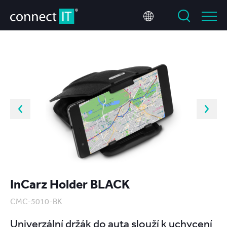
InCarz Holder BLACK
CMC-5010-BK
Univerzální držák do auta slouží k uchycení