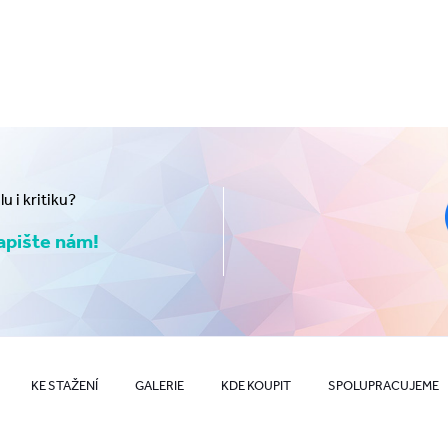
 i kritiku?
pište nám!
KE STAŽENÍ
GALERIE
KDE KOUPIT
SPOLUPRACUJEME