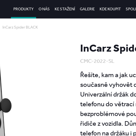
PRODUKTY
O NÁS
KE STAŽENÍ
GALERIE
KDE KOUPIT
SPOL
InCarz Spider BLACK
InCarz Spi
CMC-2022-SL
Řešíte, kam a jak u
současně vyhovět 
Univerzální držák d
telefonu do větrací
bezproblémové použí
řidiče z vozidla. D
telefon na držáku i