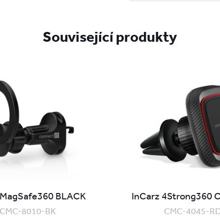
Související produkty
 MagSafe360 BLACK
InCarz 4Strong360
CMC-8010-BK
CMC-4045-R