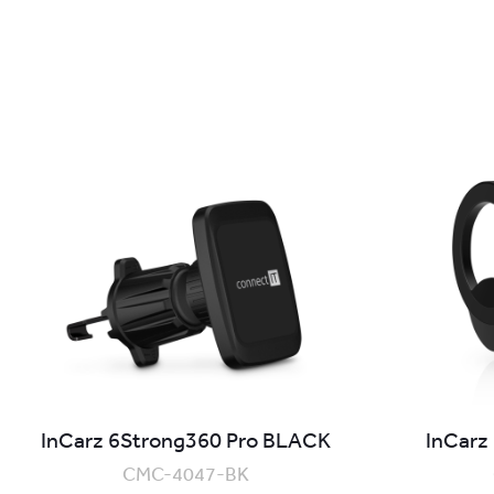
InCarz 6Strong360 Pro BLACK
InCarz
CMC-4047-BK