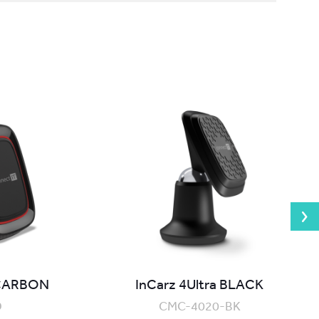
 CARBON
InCarz 4Ultra BLACK
D
CMC-4020-BK