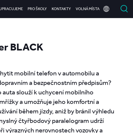
UPRACUJEME
PRO ŠKOLY
KONTAKTY
VOLNÁ MÍSTA
der BLACK
chytit mobilní telefon v automobilu a
dopravním a bezpečnostním předpisům?
o auta slouží k uchycení mobilního
 mřížky a umožňuje jeho komfortní a
vání během jízdy, aniž by bránil výhledu
ůmyslný čtyřbodový paralelogram udrží
 při výrazných nerovnostech vozovky a