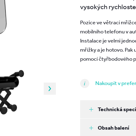
vysokých rychloste
Pozice ve větrací mříž
mobilního telefonu v aut
Instalace je velmi jedn
mřížky a je hotovo. Pak u
pomocí čtyřbodového p
Nakoupit v pref
Technická speci
Obsah balení