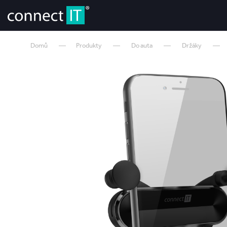
Domů
Produkty
Do auta
Držáky