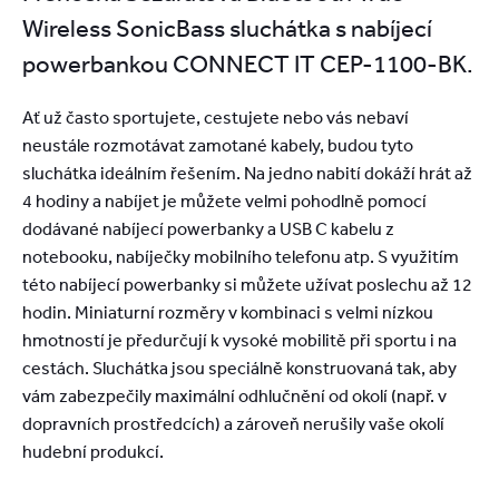
Wireless SonicBass sluchátka s nabíjecí
powerbankou CONNECT IT CEP-1100-BK.
Ať už často sportujete, cestujete nebo vás nebaví
neustále rozmotávat zamotané kabely, budou tyto
sluchátka ideálním řešením. Na jedno nabití dokáží hrát až
4 hodiny a nabíjet je můžete velmi pohodlně pomocí
dodávané nabíjecí powerbanky a USB C kabelu z
notebooku, nabíječky mobilního telefonu atp. S využitím
této nabíjecí powerbanky si můžete užívat poslechu až 12
hodin. Miniaturní rozměry v kombinaci s velmi nízkou
hmotností je předurčují k vysoké mobilitě při sportu i na
cestách. Sluchátka jsou speciálně konstruovaná tak, aby
vám zabezpečily maximální odhlučnění od okolí (např. v
dopravních prostředcích) a zároveň nerušily vaše okolí
hudební produkcí.