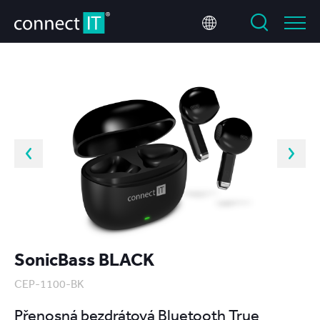
SonicBass BLACK
CEP-1100-BK
Přenosná bezdrátová Bluetooth True