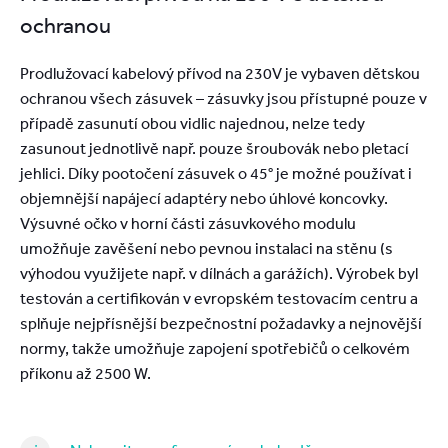
ochranou
Prodlužovací kabelový přívod na 230V je vybaven dětskou
ochranou všech zásuvek – zásuvky jsou přístupné pouze v
případě zasunutí obou vidlic najednou, nelze tedy
zasunout jednotlivě např. pouze šroubovák nebo pletací
jehlici. Díky pootočení zásuvek o 45° je možné používat i
objemnější napájecí adaptéry nebo úhlové koncovky.
Výsuvné očko v horní části zásuvkového modulu
umožňuje zavěšení nebo pevnou instalaci na stěnu (s
výhodou využijete např. v dílnách a garážích). Výrobek byl
testován a certifikován v evropském testovacím centru a
splňuje nejpřísnější bezpečnostní požadavky a nejnovější
normy, takže umožňuje zapojení spotřebičů o celkovém
příkonu až 2500 W.