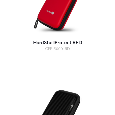
HardShellProtect RED
CFF-5000-RD