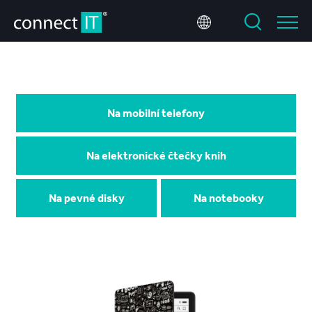
Na mobilní telefony
Na elektronické čtečky knih
Na pevné disky
Na notebooky