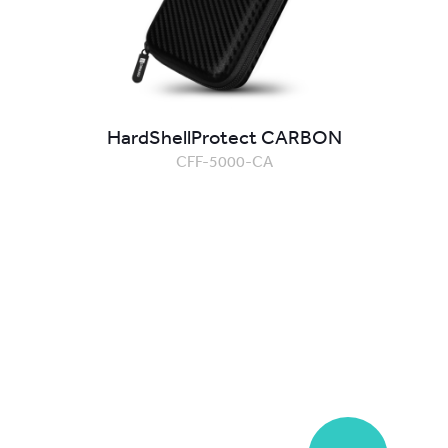
HardShellProtect CARBON
CFF-5000-CA