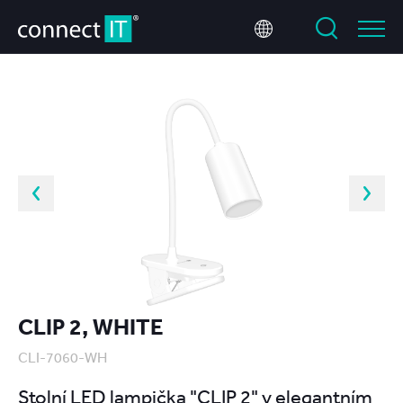
CLIP 2, WHITE
CLI-7060-WH
Stolní LED lampička "CLIP 2" v elegantním