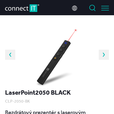
LaserPoint2050 BLACK
CLP-2050-BK
Bezdrátový prezentér s laserovým