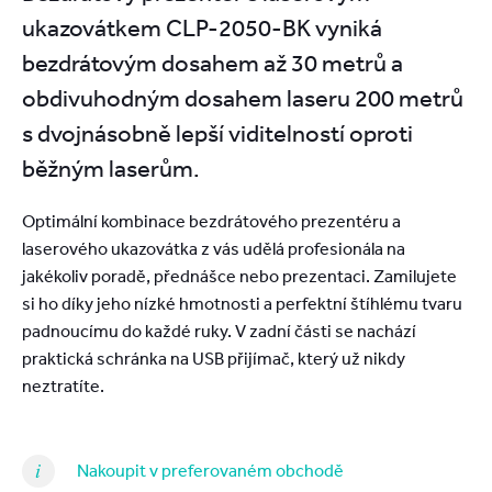
ukazovátkem CLP-2050-BK vyniká
bezdrátovým dosahem až 30 metrů a
obdivuhodným dosahem laseru 200 metrů
s dvojnásobně lepší viditelností oproti
běžným laserům.
Optimální kombinace bezdrátového prezentéru a
laserového ukazovátka z vás udělá profesionála na
jakékoliv poradě, přednášce nebo prezentaci. Zamilujete
si ho díky jeho nízké hmotnosti a perfektní štíhlému tvaru
padnoucímu do každé ruky. V zadní části se nachází
praktická schránka na USB přijímač, který už nikdy
neztratíte.
Nakoupit v preferovaném obchodě