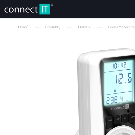
Domů
Produkty
Ostatní
PowerMeter Pr