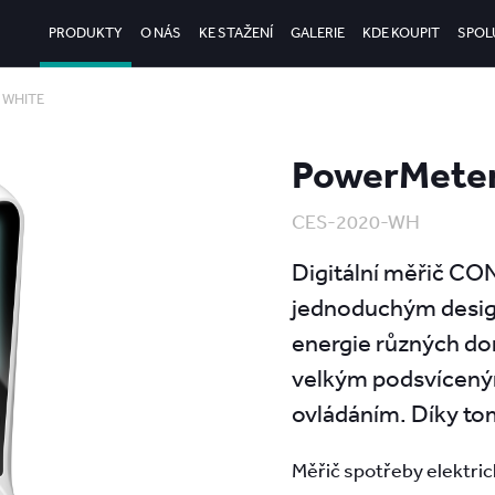
PRODUKTY
O NÁS
KE STAŽENÍ
GALERIE
KDE KOUPIT
SPOL
o WHITE
PowerMeter
CES-2020-WH
Digitální měřič CO
jednoduchým design
energie různých do
velkým podsvícený
ovládáním. Díky tom
Měřič spotřeby elektric