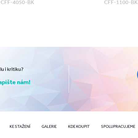
CFF-4050-BK
CFF-1100-BK
 i kritiku?
pište nám!
KE STAŽENÍ
GALERIE
KDE KOUPIT
SPOLUPRACUJEME