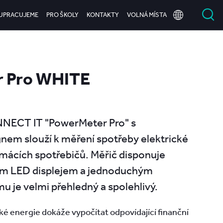
UPRACUJEME
PRO ŠKOLY
KONTAKTY
VOLNÁ MÍSTA
 Pro WHITE
NNECT IT "PowerMeter Pro" s
em slouží k měření spotřeby elektrické
mácích spotřebičů. Měřič disponuje
m LED displejem a jednoduchým
u je velmi přehledný a spolehlivý.
ké energie dokáže vypočítat odpovídající finanční