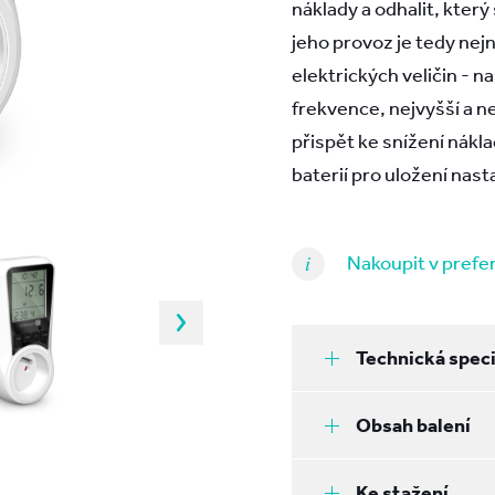
náklady a odhalit, který
jeho provoz je tedy nej
elektrických veličin - 
frekvence, nejvyšší a 
přispět ke snížení nákla
baterií pro uložení nasta
Nakoupit v pref
Technická speci
Obsah balení
Ke stažení