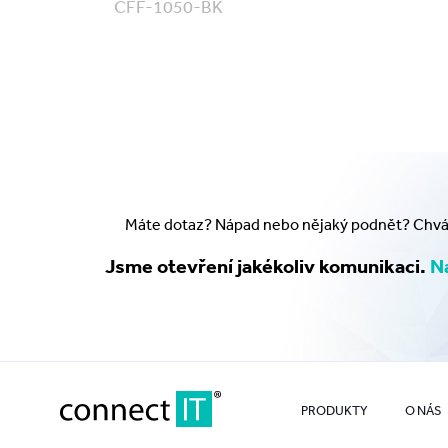
CFF-1050-BK
Máte dotaz? Nápad nebo nějaký podnět? Chválu
Jsme otevření jakékoliv komunikaci.
Na
PRODUKTY
O NÁS