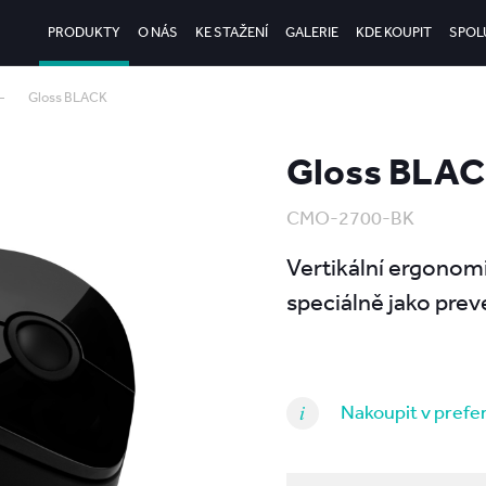
PRODUKTY
O NÁS
KE STAŽENÍ
GALERIE
KDE KOUPIT
SPOL
Gloss BLACK
Gloss BLA
CMO-2700-BK
Vertikální ergonom
speciálně jako pre
Nakoupit v pref