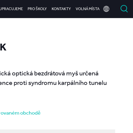
UPRACUJEME
PRO ŠKOLY
KONTAKTY
VOLNÁ MÍSTA
CK
ická optická bezdrátová myš určená
vence proti syndromu karpálního tunelu
erovaném obchodě