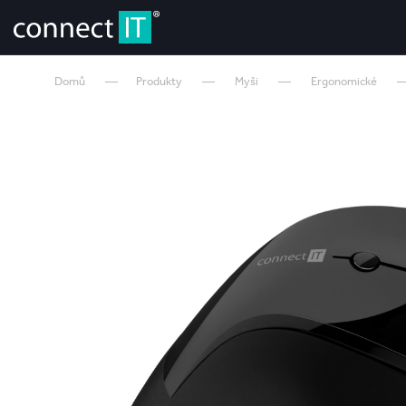
Domů
Produkty
Myši
Ergonomické