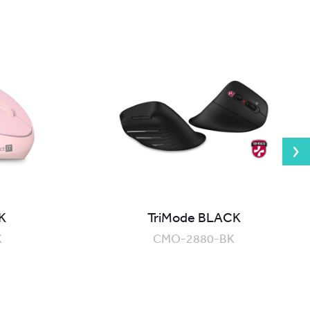
K
TriMode BLACK
K
CMO-2880-BK