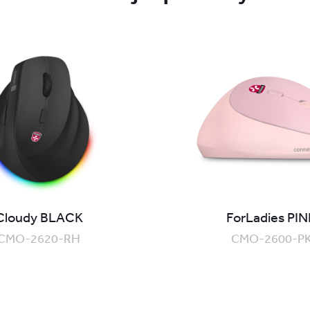
Cloudy BLACK
ForLadies PIN
CMO-2620-RH
CMO-2600-P