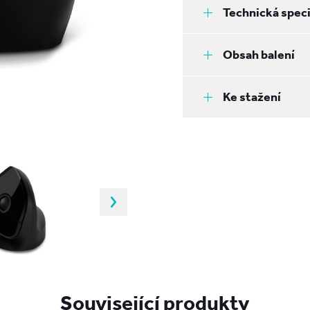
Technická speci
Obsah balení
Ke stažení
Související produkty