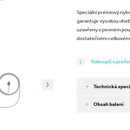
Speciální prémiový nyl
garantuje vysokou oheb
uzavřeny v pevném pouzdř
dostatečném celkovém 
Nakoupit v pref
Technická speci
Obsah balení