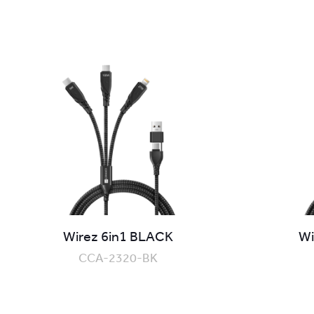
Wirez 6in1 BLACK
Wi
CCA-2320-BK