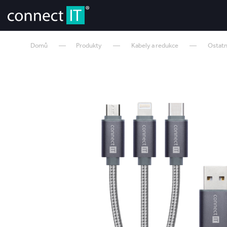
Domů
Produkty
Kabely a redukce
Ostatn