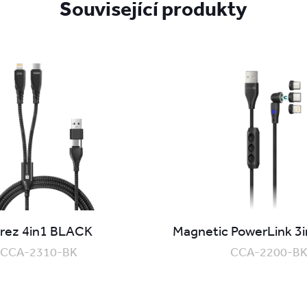
Související produkty
rez 4in1 BLACK
Magnetic PowerLink 3
CCA-2310-BK
CCA-2200-B