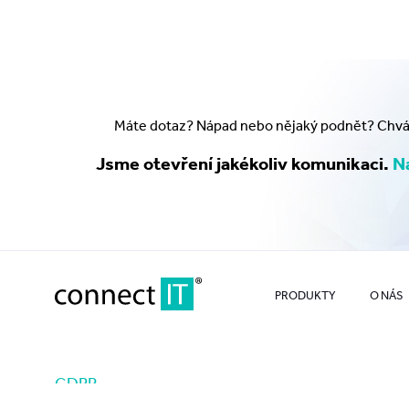
Máte dotaz? Nápad nebo nějaký podnět? Chválu
Jsme otevření jakékoliv komunikaci.
Na
PRODUKTY
O NÁS
GDPR