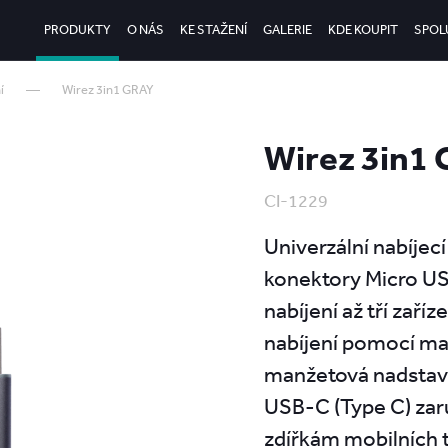
PRODUKTY
O NÁS
KE STAŽENÍ
GALERIE
KDE KOUPIT
SPOL
í
Wirez 3in1 GRAY
Wirez 3in1
CI-1229
Univerzální nabíjecí
konektory Micro US
nabíjení až tří zař
nabíjení pomocí ma
manžetová nadstavb
USB-C (Type C) zaru
zdířkám mobilních 