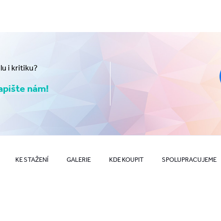
 i kritiku?
pište nám!
KE STAŽENÍ
GALERIE
KDE KOUPIT
SPOLUPRACUJEME