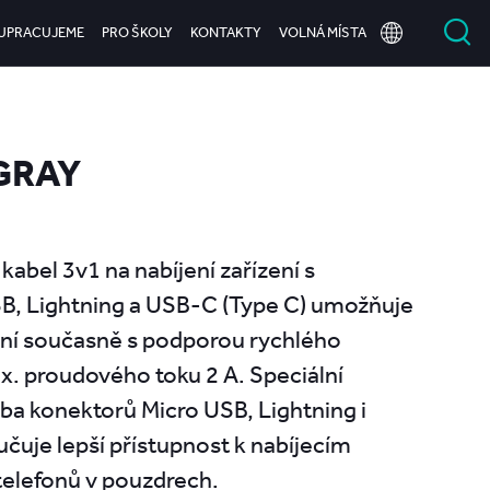
UPRACUJEME
PRO ŠKOLY
KONTAKTY
VOLNÁ MÍSTA
 GRAY
 kabel 3v1 na nabíjení zařízení s
B, Lightning a USB-C (Type C) umožňuje
ízení současně s podporou rychlého
x. proudového toku 2 A. Speciální
a konektorů Micro USB, Lightning i
čuje lepší přístupnost k nabíjecím
telefonů v pouzdrech.