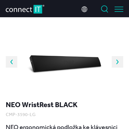
NEO WristRest BLACK
CMP-3590-LG
NEO ergonomická podložka ke klávesnici