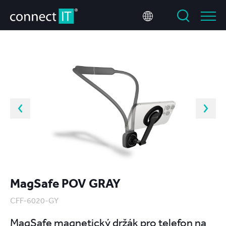
MagSafe POV GRAY
CFF-6020-GY
MagSafe magnetický držák pro telefon na