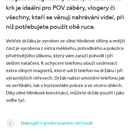
krk je ideální pro POV záběry, vlogery či
všechny, kteří se věnují nahrávání videí, při
níž potřebujete použít obě ruce.
Vnitřek držáku je vyroben ze silné hliníkové slitiny a vnější
část je vyrobena z extra měkkého, pohodlného a pokožce
přívětivějšího silikonu, který vám zaručí pohodlí i při
delším natáčení. K uchycení telefonu slouží sedmnáct
extra silných magnetů, které udrží telefon na držáku i při
výraznějších otřesech. Držák nabízí umístění telefonu jak
ve vertikální, tak v horizontální poloze a ve vícero úhlech.
Díky silné hliníkové konstrukci, můžete držák použít i jako
selfie tyč.
Nakoupit v preferovaném obchodě