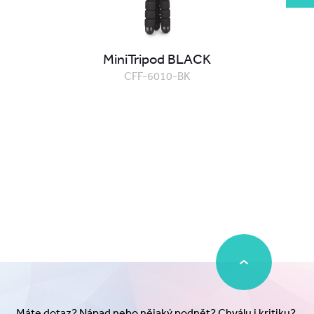
MiniTripod BLACK
CFF-6010-BK
Máte dotaz? Nápad nebo nějaký podnět? Chválu i kritiku?