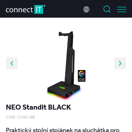
NEO StandIt BLACK
CHX-3590-BK
Praktický stolní stojánek na sluchátka pro